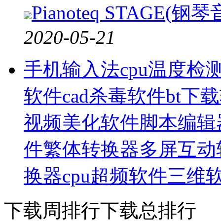
Pianoteq STAGE(钢
2020-05-21
手机输入法
cpu温度检
软件
cad杀毒软件
bt下
视频美化软件
脚本编辑
件
繁体转换器
多屏互动
换器
cpu超频软件
三维
下载周排行
下载总排行