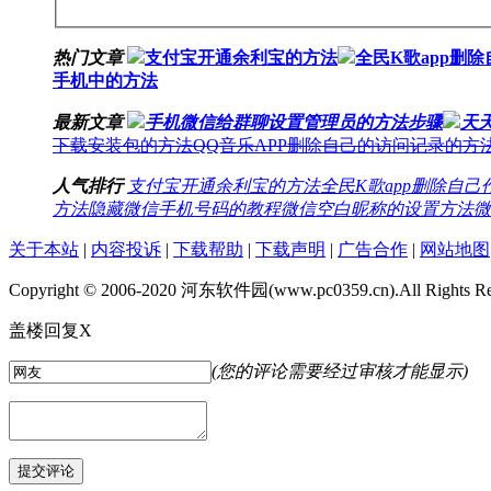
热门文章
支付宝开通余利宝的方法
全民K歌app删
手机中的方法
最新文章
手机微信给群聊设置管理员的方法步骤
天
下载安装包的方法
QQ音乐APP删除自己的访问记录的方
人气排行
支付宝开通余利宝的方法
全民K歌app删除自
方法
隐藏微信手机号码的教程
微信空白昵称的设置方法
微
关于本站
|
内容投诉
|
下载帮助
|
下载声明
|
广告合作
|
网站地图
Copyright © 2006-2020
河东软件园(www.pc0359.cn)
.All Rights R
盖楼回复
X
(您的评论需要经过审核才能显示)