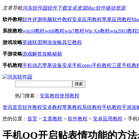
文章导航
河东软件园
软件下载
安卓资源
Mac软件
驱动资源
软件教程
软件评测
电脑软件教程
安卓应用教程
苹果应用教程
M
系统教程
win10教程
win8教程
win7教程
Win Xp教程
win2003教程
游戏攻略
英雄联盟
网游攻略
其它教程
手游攻略
游戏解答
攻略秘籍
手机教程
手机动态
苹果设备
安卓手机
oppo手机教程
三星手机教
热门搜索：
安装教程
使用教程
资讯首页
软件教程
安卓教程
苹果教程
系统教程
手机教程
手游攻
您的位置：
首页
>
文章教程
>
软件教程
>
安卓应用教程
> 手
手机QQ开启贴表情功能的方法