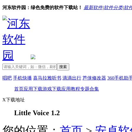
河东软件园：绿色免费的软件下载站！
最新软件
|
软件分类
|
软
唱吧
手机快播
喜马拉雅听书
滴滴出行
芦侠修改器
360手机助
首页
应用下载
游戏下载
应用教程
专题合集
X
下载地址
Little Voice 1.2
您的位置：
首页
>
安卓软