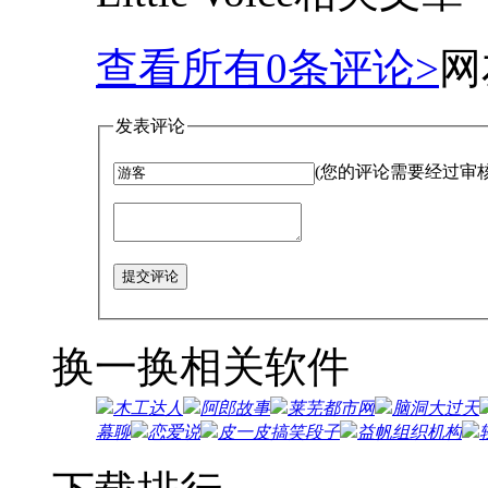
查看所有
0
条评论>
网
发表评论
(您的评论需要经过审
提交评论
换一换
相关软件
木工达人
阿郎故事
莱芜都市网
脑洞大过天
幕聊
恋爱说
皮一皮搞笑段子
益帆组织机构