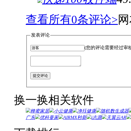
查看所有
0
条评论>
网
发表评论
(您的评论需要经过审
提交评论
换一换
相关软件
蜂蜜家居
小云健康
净珏健康
随机数生成器
广东
优科曼家
AIRMX秒新
i志愿
天翼云AR